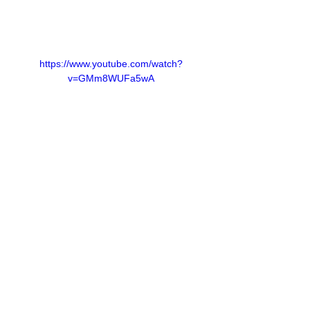
https://www.youtube.com/watch?
v=GMm8WUFa5wA
https://www.youtube.com/watch?
v=dsnbemw7RwM