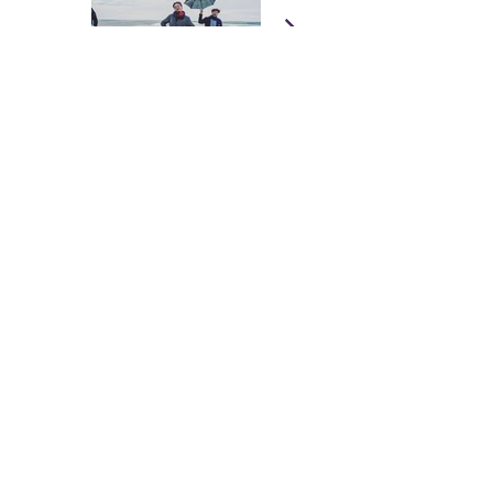
LINE UP
Emmanuel Bex, orgue
Elodie Saint, chant
Ludivine Issambourg, flûte
Jean-Michel Charbonnel, ctb
Guillaume Chevillard, batterie